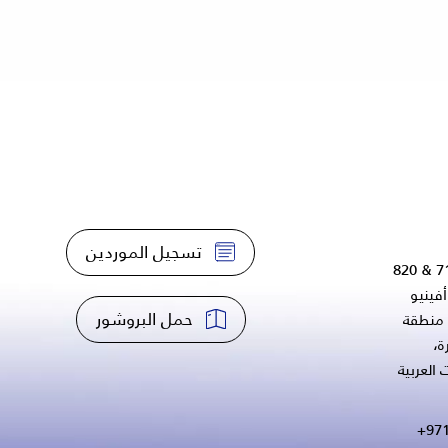
تسجيل الموردين
أفينيو
حمل البروشور
، منطقة
ة،
 العربية
+971