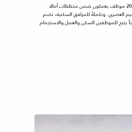
تمتد قرية موظفي أمالا على مساحة تبلغ 1,440,000 متر مربع، وقد تم تصميمها بعناية لتستوعب ما يقارب 20,000 موظف يعملون ضمن مخططات أمالا
الراحة والاستدامة والتصميم العصري. وتكملةً للمرافق السكنية، تضم
حيوياً يتيح للموظفين السكن والعمل والاستجمام