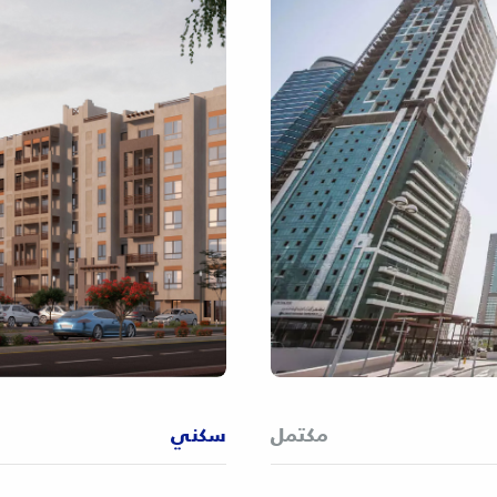
مكتمل
سكني